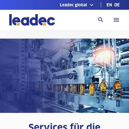
Leadec global
EN
DE
Zur
Homepage
Services für die