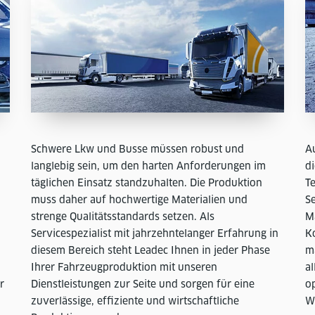
Schwere Lkw und Busse müssen robust und
A
langlebig sein, um den harten Anforderungen im
di
täglichen Einsatz standzuhalten. Die Produktion
T
muss daher auf hochwertige Materialien und
S
strenge Qualitätsstandards setzen. Als
M
Servicespezialist mit jahrzehntelanger Erfahrung in
K
diesem Bereich steht Leadec Ihnen in jeder Phase
m
Ihrer Fahrzeugproduktion mit unseren
a
r
Dienstleistungen zur Seite und sorgen für eine
op
zuverlässige, effiziente und wirtschaftliche
We