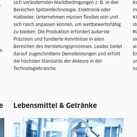
sich verändernden Marktbedingungen z. B. in den
K
r
Bereichen Spitzentechnologie, Elektronik oder
I
Halbleiter. Unternehmen müssen flexibel sein und
Kl
sich rasch anpassen können, um wettbewerbsfähig
s
zu bleiben. Die Produktion erfordert äußerste
Rü
Präzision und fundierte Kenntnisse in allen
si
Bereichen des Herstellungsprozesses. Leadec bietet
wä
en
darauf zugeschnittene Dienstleistungen und erfüllt
E
die höchsten Standards der Akteure in der
um
Technologiebranche.
n
e
Lebensmittel & Getränke