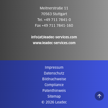
Meitnerstraße 11
70563 Stuttgart
Tel. +49 711 7841-0
Fax +49 711 7841-160
info(at)leadec-services.com
www.leadec-services.com
Impressum
Datenschutz
Bildnachweise
Compliance
Patenthinweis
Sitemap
© 2026 Leadec