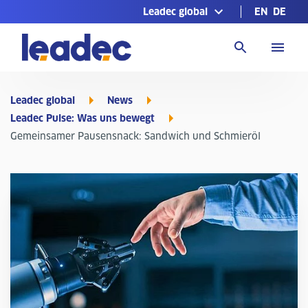
Leadec global
EN
DE
Zur
Homepage
Leadec global
News
Leadec Pulse: Was uns bewegt
Gemeinsamer Pausensnack: Sandwich und Schmieröl