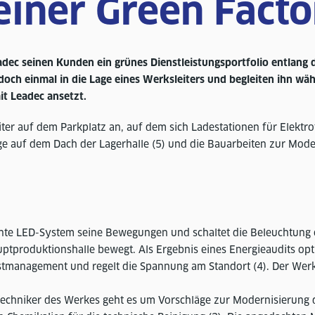
einer Green Fact
eadec seinen Kunden ein grünes Dienstleistungsportfolio entlang
 doch einmal in die Lage eines Werksleiters und begleiten ihn wä
it Leadec ansetzt.
ter auf dem Parkplatz an, auf dem sich Ladestationen für Elektr
nlage auf dem Dach der Lagerhalle (5) und die Bauarbeiten zur Mod
ente LED-System seine Bewegungen und schaltet die Beleuchtung ei
ptproduktionshalle bewegt. Als Ergebnis eines Energieaudits opti
management und regelt die Spannung am Standort (4). Der Werksl
echniker des Werkes geht es um Vorschläge zur Modernisierung d