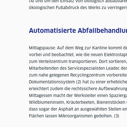
(4) und um den Einsatz von biologisch abbaubare
ökologischen Fußabdruck des Werks zu verringer
Automatisierte Abfallbehandlu
Mittagspause: Auf dem Weg zur Kantine kommt der
vorbei und beobachtet, wie die neuen Elektrostap
zum Verteilzentrum transportieren. Dort sortieren
Mitarbeitenden des Servicespezialisten Leadec den
zum nahe gelegenen Recyclingzentrum vorbereiten.
Dokumentationssystem (2) hat zu einer erhebliche
erleichtert zudem die rechtssichere Aufbewahrun
Mittagessen macht der Werksleiter einen Spazierg
Wildblumeninseln, Kräuterbeeten, Bienenstöcken un
dass sogar der Asphalt an ausgewählten Stellen en
Flächen lassen Mikroorganismen gedeihen. (3)