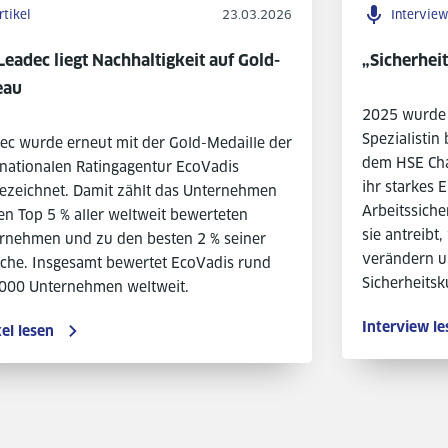
rtikel
23.03.2026
Interview
Leadec liegt Nachhaltigkeit auf Gold-
„Sicherheit
eau
2025 wurde 
Spezialistin
ec wurde erneut mit der Gold-Medaille der
dem HSE Cha
rnationalen Ratingagentur EcoVadis
ihr starkes
ezeichnet. Damit zählt das Unternehmen
Arbeitssiche
en Top 5 % aller weltweit bewerteten
sie antreib
rnehmen und zu den besten 2 % seiner
verändern u
che. Insgesamt bewertet EcoVadis rund
Sicherheitsk
000 Unternehmen weltweit.
Interview le
kel lesen