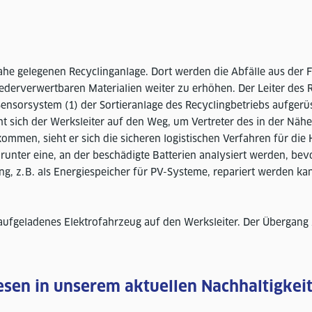
he gelegenen Recyclinganlage. Dort werden die Abfälle aus der Fa
derverwertbaren Materialien weiter zu erhöhen. Der Leiter des R
nsorsystem (1) der Sortieranlage des Recyclingbetriebs aufgerüst
ht sich der Werksleiter auf den Weg, um Vertreter des in der Nä
kommen, sieht er sich die sicheren logistischen Verfahren für d
arunter eine, an der beschädigte Batterien analysiert werden, bevo
z. B. als Energiespeicher für PV-Systeme, repariert werden kan
ufgeladenes Elektrofahrzeug auf den Werksleiter. Der Übergang z
esen in unserem aktuellen Nachhaltigkeit