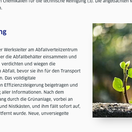
n Chemikalien für die technische Reinigung (3). Die angedachte
n.
ng
 Werksleiter am Abfallverteilzentrum
ler die Abfallbehälter einsammeln und
, verdichten und wiegen die
 Abfall, bevor sie ihn für den Transport
 Das volldigitale
n Effizienzsteigerung beigetragen und
g aller Informationen. Nach dem
ang durch die Grünanlage, vorbei an
d Nistkästen, und ihm fällt sofort auf,
tfernt wurde. Neue, unversiegelte