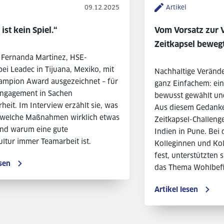
09.12.2025
Artikel
 ist kein Spiel.“
Vom Vorsatz zur 
Zeitkapsel beweg
Fernanda Martinez, HSE-
 bei Leadec in Tijuana, Mexiko, mit
Nachhaltige Verände
mpion Award ausgezeichnet – für
ganz Einfachem: ein
 Engagement in Sachen
bewusst gewählt und 
rheit. Im Interview erzählt sie, was
Aus diesem Gedanke
t, welche Maßnahmen wirklich etwas
Zeitkapsel-Challeng
nd warum eine gute
Indien in Pune. Bei
ultur immer Teamarbeit ist.
Kolleginnen und Kol
fest, unterstützten s
sen
das Thema Wohlbefi
Artikel lesen