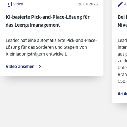
Video
28.04.2026
A
KI-basierte Pick-and-Place-Lösung für
Bei 
das Leergutmanagement
Niv
Leadec hat eine automatisierte Pick-and-Place-
Lead
Lösung für das Sortieren und Stapeln von
inte
Kleinladungsträgern entwickelt.
ausg
zu d
Video ansehen
Unte
Bran
150.
Arti